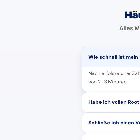
Hä
Alles 
Wie schnell ist mein
Nach erfolgreicher Zah
von 2–3 Minuten.
Habe ich vollen Root
Ja. Du erhältst vollen
Schließe ich einen V
beliebige Software inst
Nein. Unsere KVM V-Se