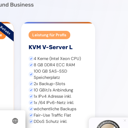
 und Business
Beliebt
te
Leistung für Profis
KVM V-Server L
4 Kerne (Intel Xeon CPU)
8 GB DDR4 ECC RAM
100 GB SAS-SSD
Speicherplatz
2x Backup-Slots
10 GBit/s Anbindung
1x IPv4 Adresse inkl.
1x /64 IPv6-Netz inkl.
wöchentliche Backups
Fair-Use Traffic Flat
DDoS Schutz inkl.