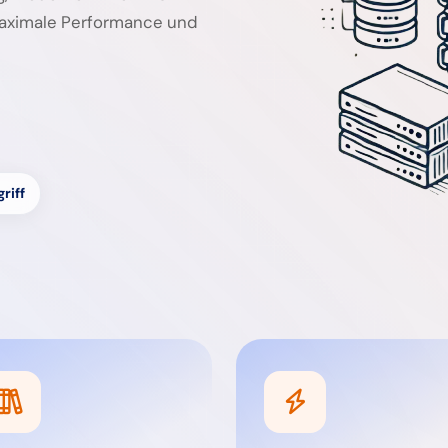
maximale Performance und
riff