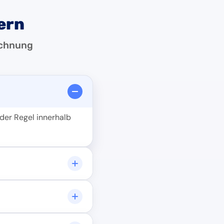
ern
echnung
der Regel innerhalb
konfigurieren und
ohne Kündigung. Du