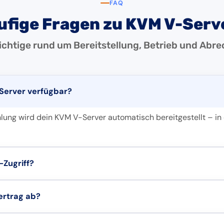
FAQ
ufige Fragen zu KVM V-Serv
Wichtige rund um Bereitstellung, Betrieb und Abr
 Server verfügbar?
lung wird dein KVM V-Server automatisch bereitgestellt – in 
-Zugriff?
 Root- bzw. Administrator-Zugriff und kannst dein System frei 
ertrag ab?
allieren.
rver laufen im Prepaid-System – ohne Mindestlaufzeit und 