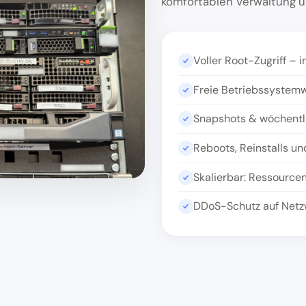
komfortablen Verwaltung ü
Voller Root-Zugriff – i
Freie Betriebssystemw
Snapshots & wöchentli
Reboots, Reinstalls u
Skalierbar: Ressource
DDoS-Schutz auf Netzw