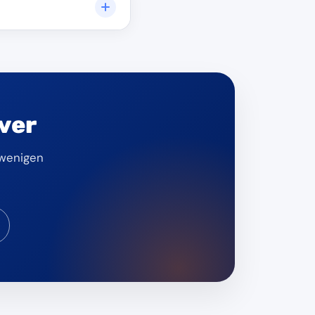
a. 200 Meter von der
ver
 wenigen