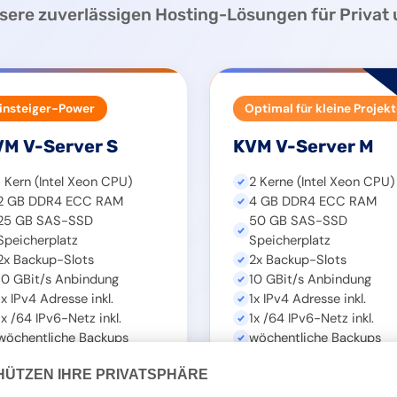
ere zuverlässigen Hosting-Lösungen für Privat
insteiger-Power
Optimal für kleine Projek
M V-Server S
KVM V-Server M
1 Kern (Intel Xeon CPU)
2 Kerne (Intel Xeon CPU)
2 GB DDR4 ECC RAM
4 GB DDR4 ECC RAM
25 GB SAS-SSD
50 GB SAS-SSD
Speicherplatz
Speicherplatz
2x Backup-Slots
2x Backup-Slots
10 GBit/s Anbindung
10 GBit/s Anbindung
1x IPv4 Adresse inkl.
1x IPv4 Adresse inkl.
1x /64 IPv6-Netz inkl.
1x /64 IPv6-Netz inkl.
wöchentliche Backups
wöchentliche Backups
Fair-Use Traffic Flat
Fair-Use Traffic Flat
DDoS Schutz inkl.
DDoS Schutz inkl.