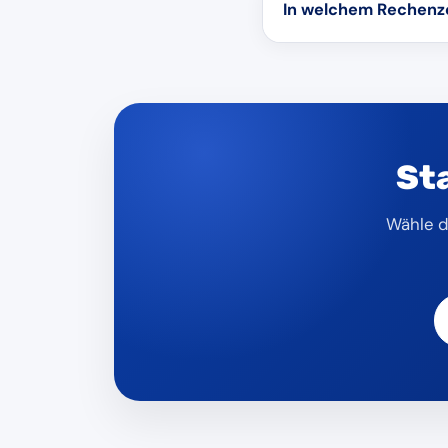
In welchem Rechenz
lädst einfach Guthaben
Unsere Server stehen 
deutschen Grenze entf
St
Wähle d