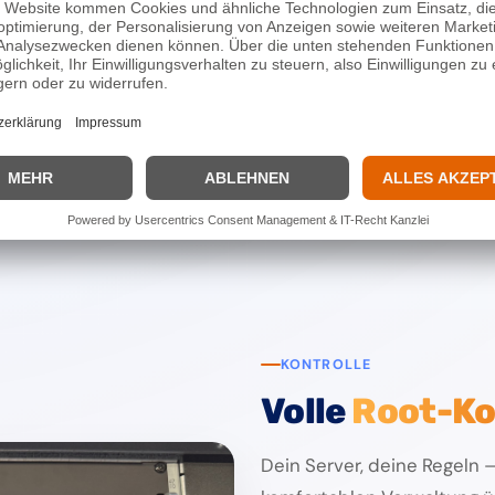
2,50 €
5,00 €
ab
/ Monat
/ Monat
Jetzt bestellen
Jetzt bestellen
KONTROLLE
Volle
Root-Ko
Dein Server, deine Regeln –