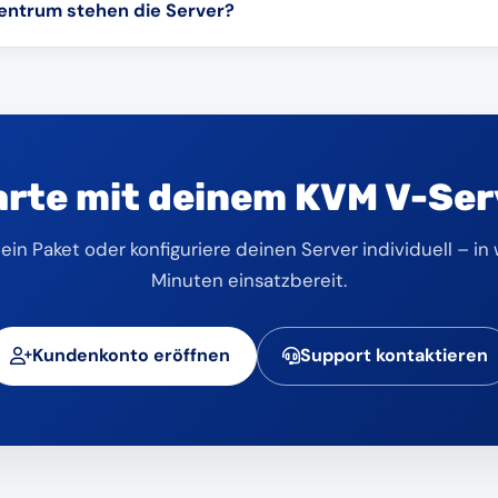
entrum stehen die Server?
 auf.
im Skylink Data Center in Eygelshoven in den Niederlanden, c
ernt, aufgebaut nach Tier-3-Standard.
arte mit deinem KVM V-Ser
ein Paket oder konfiguriere deinen Server individuell – in
Minuten einsatzbereit.
Kundenkonto eröffnen
Support kontaktieren