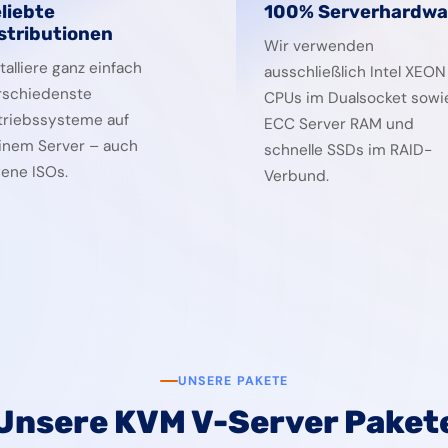
liebte
100% Serverhardwa
stributionen
Wir verwenden
talliere ganz einfach
ausschließlich Intel XEON
rschiedenste
CPUs im Dualsocket sowi
triebssysteme auf
ECC Server RAM und
inem Server – auch
schnelle SSDs im RAID-
gene ISOs.
Verbund.
UNSERE PAKETE
Unsere KVM V-Server Paket